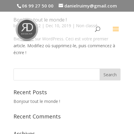
06 99 27 50 00
danielruimy@gmail.com
Bonjour tout le monde !
by
admin4722
|
Dec 10, 2019
|
Non classé
Bienvenue sur WordPress. Ceci est votre premier
article. Modifiez où supprimez-le, puis commencez à
écrire !
Recent Posts
Bonjour tout le monde !
Recent Comments
Archives